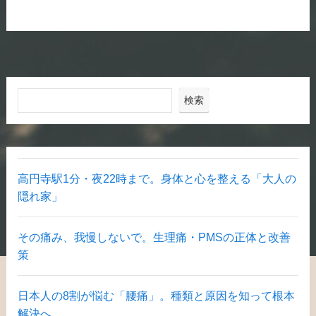
検索
高円寺駅1分・夜22時まで。身体と心を整える「大人の
隠れ家」
その痛み、我慢しないで。生理痛・PMSの正体と改善
策
日本人の8割が悩む「腰痛」。種類と原因を知って根本
解決へ