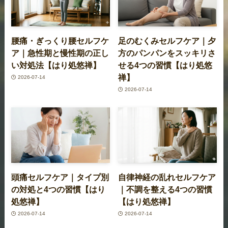
腰痛・ぎっくり腰セルフケ
足のむくみセルフケア｜夕
ア｜急性期と慢性期の正し
方のパンパンをスッキリさ
い対処法【はり処悠禅】
せる4つの習慣【はり処悠
禅】
2026-07-14
2026-07-14
頭痛セルフケア｜タイプ別
自律神経の乱れセルフケア
の対処と4つの習慣【はり
｜不調を整える4つの習慣
処悠禅】
【はり処悠禅】
2026-07-14
2026-07-14