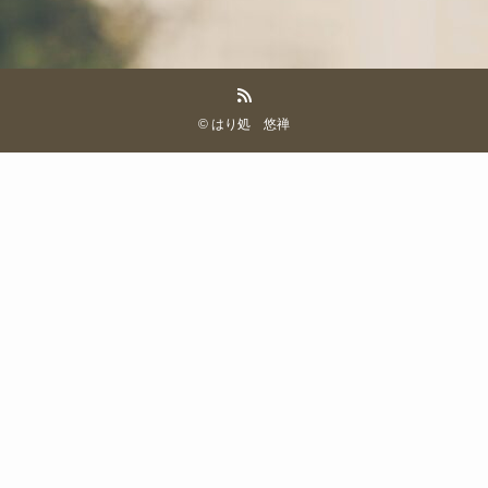
©
はり処 悠禅