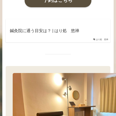
予約はこちら
鍼灸院に通う目安は？ | はり処 悠禅
はり処 悠禅