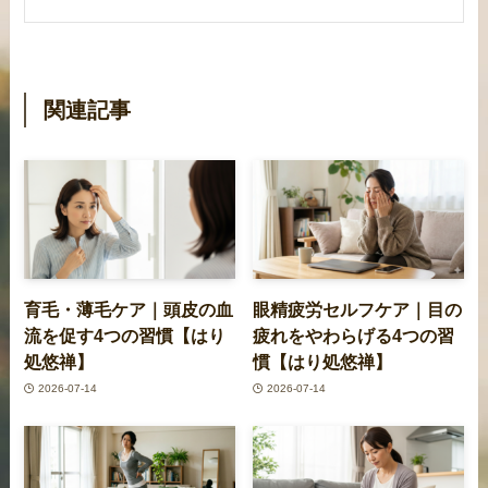
関連記事
育毛・薄毛ケア｜頭皮の血
眼精疲労セルフケア｜目の
流を促す4つの習慣【はり
疲れをやわらげる4つの習
処悠禅】
慣【はり処悠禅】
2026-07-14
2026-07-14