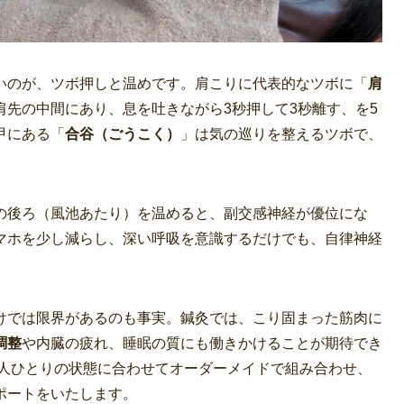
いのが、ツボ押しと温めです。肩こりに代表的なツボに「
肩
肩先の中間にあり、息を吐きながら3秒押して3秒離す、を5
甲にある「
合谷（ごうこく）
」は気の巡りを整えるツボで、
。
の後ろ（風池あたり）を温めると、副交感神経が優位にな
マホを少し減らし、深い呼吸を意識するだけでも、自律神経
けでは限界があるのも事実。鍼灸では、こり固まった筋肉に
調整
や内臓の疲れ、睡眠の質にも働きかけることが期待でき
一人ひとりの状態に合わせてオーダーメイドで組み合わせ、
ポートをいたします。